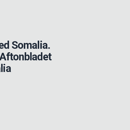
ed Somalia.
l Aftonbladet
lia