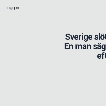
Tugg.nu
Sverige sl
En man säger
ef